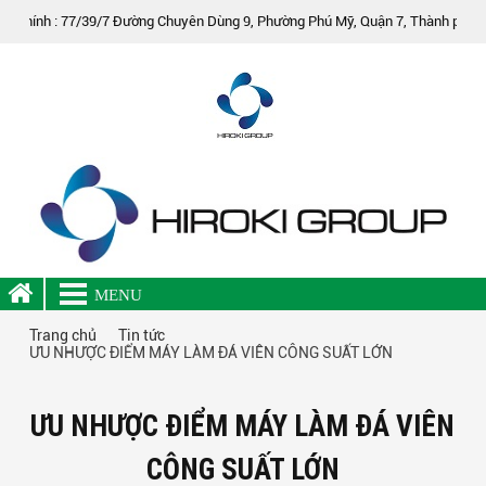
: 77/39/7 Đường Chuyên Dùng 9, Phường Phú Mỹ, Quận 7, Thành phố Hồ Chí Min
MENU
Trang chủ
Tin tức
ƯU NHƯỢC ĐIỂM MÁY LÀM ĐÁ VIÊN CÔNG SUẤT LỚN
ƯU NHƯỢC ĐIỂM MÁY LÀM ĐÁ VIÊN
CÔNG SUẤT LỚN