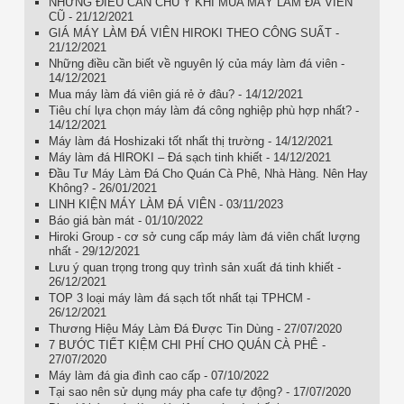
NHỮNG ĐIỀU CẦN CHÚ Ý KHI MUA MÁY LÀM ĐÁ VIÊN
CŨ - 21/12/2021
GIÁ MÁY LÀM ĐÁ VIÊN HIROKI THEO CÔNG SUẤT -
21/12/2021
Những điều cần biết về nguyên lý của máy làm đá viên -
14/12/2021
Mua máy làm đá viên giá rẻ ở đâu? - 14/12/2021
Tiêu chí lựa chọn máy làm đá công nghiệp phù hợp nhất? -
14/12/2021
Máy làm đá Hoshizaki tốt nhất thị trường - 14/12/2021
Máy làm đá HIROKI – Đá sạch tinh khiết - 14/12/2021
Đầu Tư Máy Làm Đá Cho Quán Cà Phê, Nhà Hàng. Nên Hay
Không? - 26/01/2021
LINH KIỆN MÁY LÀM ĐÁ VIÊN - 03/11/2023
Báo giá bàn mát - 01/10/2022
Hiroki Group - cơ sở cung cấp máy làm đá viên chất lượng
nhất - 29/12/2021
Lưu ý quan trọng trong quy trình sản xuất đá tinh khiết -
26/12/2021
TOP 3 loại máy làm đá sạch tốt nhất tại TPHCM -
26/12/2021
Thương Hiệu Máy Làm Đá Được Tin Dùng - 27/07/2020
7 BƯỚC TIẾT KIỆM CHI PHÍ CHO QUÁN CÀ PHÊ -
27/07/2020
Máy làm đá gia đình cao cấp - 07/10/2022
Tại sao nên sử dụng máy pha cafe tự động? - 17/07/2020