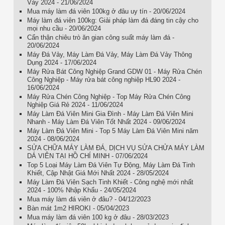
Vảy 2024 - 21/06/2024
Mua máy làm đá viên 100kg ở đâu uy tín - 20/06/2024
Máy làm đá viên 100kg: Giải pháp làm đá đáng tin cậy cho
mọi nhu cầu - 20/06/2024
Cẩn thận chiêu trò ăn gian công suất máy làm đá -
20/06/2024
Máy Đá Vảy, Máy Làm Đá Vảy, Máy Làm Đá Vảy Thông
Dụng 2024 - 17/06/2024
Máy Rửa Bát Công Nghiệp Grand GDW 01 - Máy Rửa Chén
Công Nghiệp - Máy rửa bát công nghiệp HL90 2024 -
16/06/2024
Máy Rửa Chén Công Nghiệp - Top Máy Rửa Chén Công
Nghiệp Giá Rẻ 2024 - 11/06/2024
Máy Làm Đá Viên Mini Gia Đình - Máy Làm Đá Viên Mini
Nhanh - Máy Làm Đá Viên Tốt Nhất 2024 - 09/06/2024
Máy Làm Đá Viên Mini - Top 5 Máy Làm Đá Viên Mini năm
2024 - 08/06/2024
SỬA CHỮA MÁY LÀM ĐÁ, DỊCH VỤ SỬA CHỬA MÁY LÀM
DÁ VIÊN TẠI HỒ CHÍ MINH - 07/06/2024
Top 5 Loại Máy Làm Đá Viên Tự Động, Máy Làm Đá Tinh
Khiết, Cập Nhật Giá Mới Nhất 2024 - 28/05/2024
Máy Làm Đá Viên Sạch Tinh Khiết - Công nghệ mới nhất
2024 - 100% Nhập Khẩu - 24/05/2024
Mua máy làm đá viên ở đâu? - 04/12/2023
Bàn mát 1m2 HIROKI - 05/04/2023
Mua máy làm đá viên 100 kg ở đâu - 28/03/2023