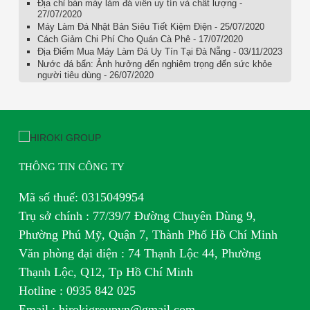
Địa chỉ bán máy làm đá viên uy tín và chất lượng -
27/07/2020
Máy Làm Đá Nhật Bản Siêu Tiết Kiệm Điện - 25/07/2020
Cách Giảm Chi Phí Cho Quán Cà Phê - 17/07/2020
Địa Điểm Mua Máy Làm Đá Uy Tín Tại Đà Nẵng - 03/11/2023
Nước đá bẩn: Ảnh hưởng đến nghiêm trọng đến sức khỏe
người tiêu dùng - 26/07/2020
THÔNG TIN CÔNG TY
Mã số thuế: 0315049954
Trụ sở chính : 77/39/7 Đường Chuyên Dùng 9,
Phường Phú Mỹ, Quận 7, Thành Phố Hồ Chí Minh
Văn phòng đại diện : 74 Thạnh Lộc 44, Phường
Thạnh Lộc, Q12, Tp Hồ Chí Minh
H
otline : 0935 842 025
Email : hirokigroupvn@gmail.com