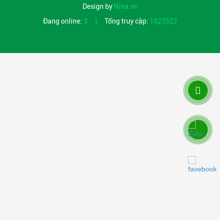
Design by
Nina.vn
Đang online:
3
|
Tổng truy cập:
1023522