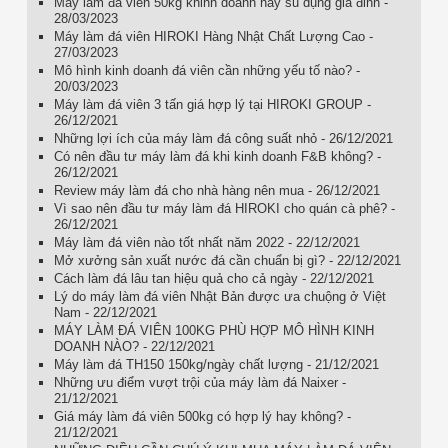
Máy làm đá viên 50kg khinh doanh hay sủ dụng gia đinh -
28/03/2023
Máy làm đá viên HIROKI Hàng Nhật Chất Lượng Cao -
27/03/2023
Mô hình kinh doanh đá viên cần những yếu tố nào? -
20/03/2023
Máy làm đá viên 3 tấn giá hợp lý tại HIROKI GROUP -
26/12/2021
Những lợi ích của máy làm đá công suất nhỏ - 26/12/2021
Có nên đầu tư máy làm đá khi kinh doanh F&B không? -
26/12/2021
Review máy làm đá cho nhà hàng nên mua - 26/12/2021
Vì sao nên đầu tư máy làm đá HIROKI cho quán cà phê? -
26/12/2021
Máy làm đá viên nào tốt nhất năm 2022 - 22/12/2021
Mở xưởng sản xuất nước đá cần chuẩn bị gì? - 22/12/2021
Cách làm đá lâu tan hiệu quả cho cả ngày - 22/12/2021
Lý do máy làm đá viên Nhật Bản được ưa chuộng ở Việt
Nam - 22/12/2021
MÁY LÀM ĐÁ VIÊN 100KG PHÙ HỢP MÔ HÌNH KINH
DOANH NÀO? - 22/12/2021
Máy làm đá TH150 150kg/ngày chất lượng - 21/12/2021
Những ưu điểm vượt trội của máy làm đá Naixer -
21/12/2021
Giá máy làm đá viên 500kg có hợp lý hay không? -
21/12/2021