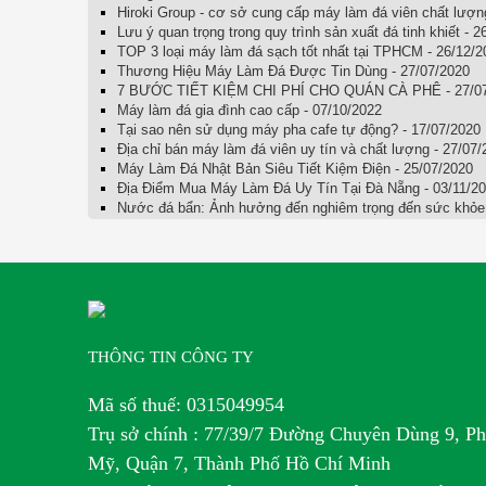
Hiroki Group - cơ sở cung cấp máy làm đá viên chất lượn
Lưu ý quan trọng trong quy trình sản xuất đá tinh khiết - 2
TOP 3 loại máy làm đá sạch tốt nhất tại TPHCM - 26/12/2
Thương Hiệu Máy Làm Đá Được Tin Dùng - 27/07/2020
7 BƯỚC TIẾT KIỆM CHI PHÍ CHO QUÁN CÀ PHÊ - 27/07
Máy làm đá gia đình cao cấp - 07/10/2022
Tại sao nên sử dụng máy pha cafe tự động? - 17/07/2020
Địa chỉ bán máy làm đá viên uy tín và chất lượng - 27/07/
Máy Làm Đá Nhật Bản Siêu Tiết Kiệm Điện - 25/07/2020
Địa Điểm Mua Máy Làm Đá Uy Tín Tại Đà Nẵng - 03/11/2
Nước đá bẩn: Ảnh hưởng đến nghiêm trọng đến sức khỏe 
THÔNG TIN CÔNG TY
Mã số thuế: 0315049954
Trụ sở chính : 77/39/7 Đường Chuyên Dùng 9, P
Mỹ, Quận 7, Thành Phố Hồ Chí Minh