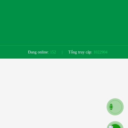
Đang online:
152
|
Tổng truy cập:
1022904