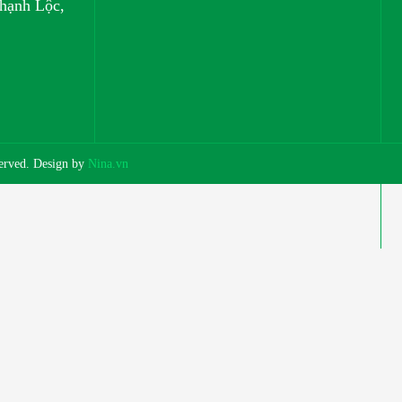
hạnh Lộc,
eserved. Design by
Nina.vn