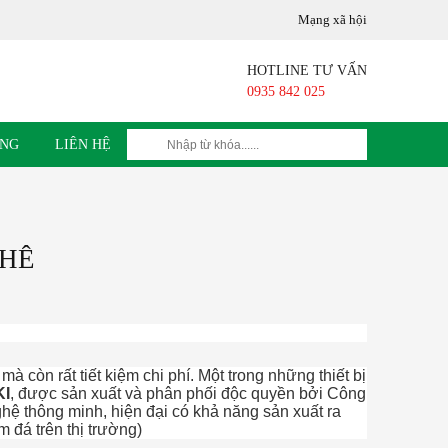
Lộc, Q12, Tp Hồ Chí Minh Hotline : 0935 842 02
Mạng xã hội
HOTLINE TƯ VẤN
0935 842 025
ỤNG
LIÊN HỆ
PHÊ
à còn rất tiết kiệm chi phí. Một trong những thiết bị
KI
, được sản xuất và phân phối độc quyền bởi Công
ệ thông minh, hiện đại có khả năng sản xuất ra
m đá trên thị trường)