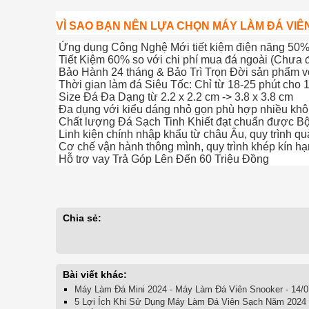
VÌ SAO BẠN NÊN LỰA CHỌN MÁY LÀM ĐÁ VIÊ
Ứng dụng Công Nghệ Mới tiết kiệm điện năng 50% s
Tiết Kiệm 60% so với chi phí mua đá ngoài (Chưa
Bảo Hành 24 tháng & Bảo Trì Trọn Đời sản phẩm vớ
Thời gian làm đá Siêu Tốc: Chỉ từ 18-25 phút cho 1
Size Đá Đa Dạng từ 2.2 x 2.2 cm -> 3.8 x 3.8 cm
Đa dụng với kiểu dáng nhỏ gọn phù hợp nhiều không
Chất lượng Đá Sạch Tinh Khiết đạt chuẩn được B
Linh kiện chính nhập khẩu từ châu Âu, quy trình qu
Cơ chế vận hành thông mình, quy trình khép kín h
Hỗ trợ vay Trả Góp Lên Đến 60 Triệu Đồng
Chia sẻ:
Bài viết khác:
Máy Làm Đá Mini 2024 - Máy Làm Đá Viên Snooker - 14/0
5 Lợi Ích Khi Sử Dụng Máy Làm Đá Viên Sạch Năm 2024 