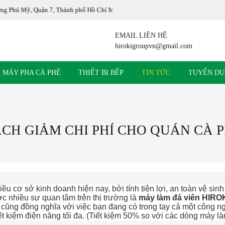
 Thành phố Hồ Chí Minh Văn phòng đại diện : 74 Thạnh Lộc 44, Phường Thạnh 
EMAIL LIÊN HỆ
hirokigroupvn@gmail.com
MÁY PHA CÀ PHÊ
THIẾT BỊ BẾP
TIN TỨC
TUYỂN D
CH GIẢM CHI PHÍ CHO QUÁN CÀ 
cơ sở kinh doanh hiện nay, bởi tính tiện lợi, an toàn vệ sinh m
ợc nhiều sự quan tâm trên thị trường là
máy làm đá viên HIRO
g đồng nghĩa với việc bạn đang có trong tay cả một công ngh
ết kiệm điện năng tối đa. (Tiết kiệm 50% so với các dòng máy là