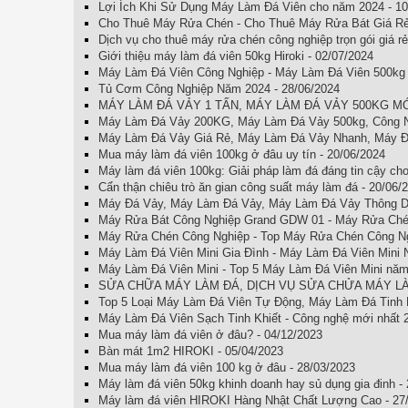
Lợi Ích Khi Sử Dụng Máy Làm Đá Viên cho năm 2024 - 10
Cho Thuê Máy Rửa Chén - Cho Thuê Máy Rửa Bát Giá Rẻ 
Dịch vụ cho thuê máy rửa chén công nghiệp trọn gói giá r
Giới thiệu máy làm đá viên 50kg Hiroki - 02/07/2024
Máy Làm Đá Viên Công Nghiệp - Máy Làm Đá Viên 500kg -
Tủ Cơm Công Nghiệp Năm 2024 - 28/06/2024
MÁY LÀM ĐÁ VẢY 1 TẤN, MÁY LÀM ĐÁ VẢY 500KG MỚI 
Máy Làm Đá Vảy 200KG, Máy Làm Đá Vảy 500kg, Công N
Máy Làm Đá Vảy Giá Rẻ, Máy Làm Đá Vảy Nhanh, Máy Đá
Mua máy làm đá viên 100kg ở đâu uy tín - 20/06/2024
Máy làm đá viên 100kg: Giải pháp làm đá đáng tin cậy cho
Cẩn thận chiêu trò ăn gian công suất máy làm đá - 20/06/
Máy Đá Vảy, Máy Làm Đá Vảy, Máy Làm Đá Vảy Thông Dụ
Máy Rửa Bát Công Nghiệp Grand GDW 01 - Máy Rửa Chén 
Máy Rửa Chén Công Nghiệp - Top Máy Rửa Chén Công Ngh
Máy Làm Đá Viên Mini Gia Đình - Máy Làm Đá Viên Mini 
Máy Làm Đá Viên Mini - Top 5 Máy Làm Đá Viên Mini năm
SỬA CHỮA MÁY LÀM ĐÁ, DỊCH VỤ SỬA CHỬA MÁY LÀM 
Top 5 Loại Máy Làm Đá Viên Tự Động, Máy Làm Đá Tinh K
Máy Làm Đá Viên Sạch Tinh Khiết - Công nghệ mới nhất 
Mua máy làm đá viên ở đâu? - 04/12/2023
Bàn mát 1m2 HIROKI - 05/04/2023
Mua máy làm đá viên 100 kg ở đâu - 28/03/2023
Máy làm đá viên 50kg khinh doanh hay sủ dụng gia đinh -
Máy làm đá viên HIROKI Hàng Nhật Chất Lượng Cao - 27