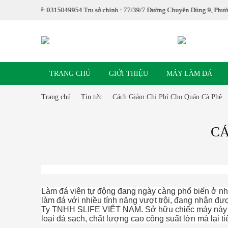
5049954 Trụ sở chính : 77/39/7 Đường Chuyên Dùng 9, Phường Phú Mỹ, Quận 7,
TRANG CHỦ
GIỚI THIỆU
MÁY LÀM ĐÁ
Trang chủ
Tin tức
Cách Giảm Chi Phí Cho Quán Cà Phê
CÁ
Làm đá viên tự động đang ngày càng phổ biến ở nhiều 
làm đá với nhiều tính năng vượt trội, đang nhận đư
Ty TNHH SLIFE VIỆT NAM. Sở hữu chiếc máy này cũn
loại đá sạch, chất lượng cao công suất lớn mà lại ti