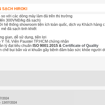
N SẠCH HIROKI
o với các dòng máy làm đá trên thị trường
 đến 300VNĐ/kg đá sạch)
i hệ thống showroom tiện ích toàn quốc, dịch vụ Khách hàng 
 mẻ đá sạch tinh khiết
 gian, dễ sử dụng, tiện lợi
ộ Y Tế, Viện Pauster TP.HCM chứng nhận
ản lý đạt tiêu chuẩn
ISO 9001:2015 &
Certificate of Quality
ạn chế bụi bẩn và vi khuẩn gây bệnh đảm bảo sức khỏe người 
7/2024
- 13/07/2024