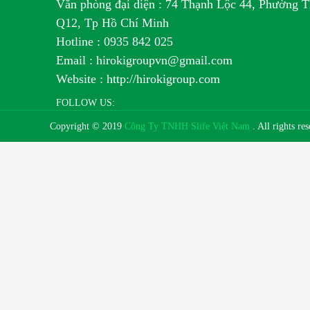
Văn phòng đại diện : 74 Thạnh Lộc 44, Phường T
Q12, Tp Hồ Chí Minh
H
otline : 0935 842 025
Email : hirokigroupvn@gmail.com
Website : http://hirokigroup.com
FOLLOW US:
Copyright © 2019
Công Ty TNHH Slife Việt Nam
. All rights r