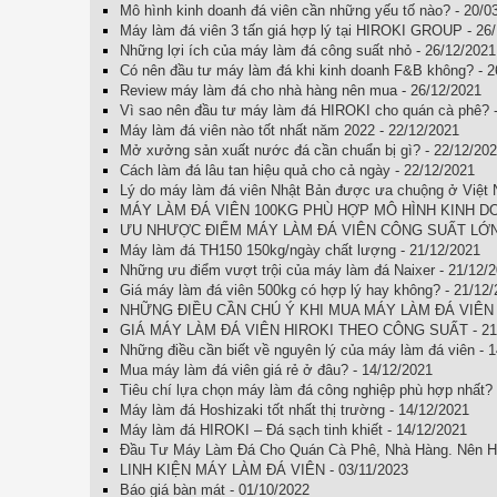
Mô hình kinh doanh đá viên cần những yếu tố nào? - 20/0
Máy làm đá viên 3 tấn giá hợp lý tại HIROKI GROUP - 26
Những lợi ích của máy làm đá công suất nhỏ - 26/12/2021
Có nên đầu tư máy làm đá khi kinh doanh F&B không? - 2
Review máy làm đá cho nhà hàng nên mua - 26/12/2021
Vì sao nên đầu tư máy làm đá HIROKI cho quán cà phê? -
Máy làm đá viên nào tốt nhất năm 2022 - 22/12/2021
Mở xưởng sản xuất nước đá cần chuẩn bị gì? - 22/12/20
Cách làm đá lâu tan hiệu quả cho cả ngày - 22/12/2021
Lý do máy làm đá viên Nhật Bản được ưa chuộng ở Việt 
MÁY LÀM ĐÁ VIÊN 100KG PHÙ HỢP MÔ HÌNH KINH DOA
ƯU NHƯỢC ĐIỂM MÁY LÀM ĐÁ VIÊN CÔNG SUẤT LỚN -
Máy làm đá TH150 150kg/ngày chất lượng - 21/12/2021
Những ưu điểm vượt trội của máy làm đá Naixer - 21/12/
Giá máy làm đá viên 500kg có hợp lý hay không? - 21/12/
NHỮNG ĐIỀU CẦN CHÚ Ý KHI MUA MÁY LÀM ĐÁ VIÊN C
GIÁ MÁY LÀM ĐÁ VIÊN HIROKI THEO CÔNG SUẤT - 21/
Những điều cần biết về nguyên lý của máy làm đá viên - 
Mua máy làm đá viên giá rẻ ở đâu? - 14/12/2021
Tiêu chí lựa chọn máy làm đá công nghiệp phù hợp nhất? 
Máy làm đá Hoshizaki tốt nhất thị trường - 14/12/2021
Máy làm đá HIROKI – Đá sạch tinh khiết - 14/12/2021
Đầu Tư Máy Làm Đá Cho Quán Cà Phê, Nhà Hàng. Nên Ha
LINH KIỆN MÁY LÀM ĐÁ VIÊN - 03/11/2023
Báo giá bàn mát - 01/10/2022