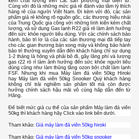
kém chất lượng trên các sàn phương mại điện tử.
Cùng với đó là những mức giá rẻ đánh vào tâm lý thích
hàng rẻ của người Việt Nam. Đi kèm với đó, các sản
phẩm giá rẻ không rõ nguồn gốc, các thương hiệu nhái
của Trung Quốc gia công với những linh kiện kém chất
lượng, và sử dụng Gas lạnh R22 giá rẻ làm ảnh hưởng
đến sức khỏe người tiêu dùng. Với các chính sách bảo
hành, bảo trì lơ là của các sàn thương mại đã tiếp tay
cho các gian thương bán xong máy và không bảo hành
bảo trì thường xuyên dẫn đến khách hàng chỉ sự dụng
1-2 tháng là hỏng và phải bỏ đi, gây lãng phí và lượng
gas r22 rò rỉ làm ảnh hưởng đến sức khỏe người tiêu
dùng cũng như làm thủng tầng ozon bởi chất làm lạnh
FSF. Nhưng khi mua Máy làm đá viên 50kg Hiroki
hay Máy làm đá viên 50kg Snooker Quý khách hàng
không chỉ trải nghiệm sản phẩm tốt mà còn được
hưởng chính sách hậu mãi vô cùng hấp dẫn đến từ
Hãng.
Để biết mức giá cụ thể của sản phẩm Máy làm đá viên
50kg thì khách hàng hãy Click vào link bên dưới.
Tham khảo:
Giá máy làm đá viên 50kg hiroki
Tham khảo:
Giá máy làm đá viên 50kg snooker