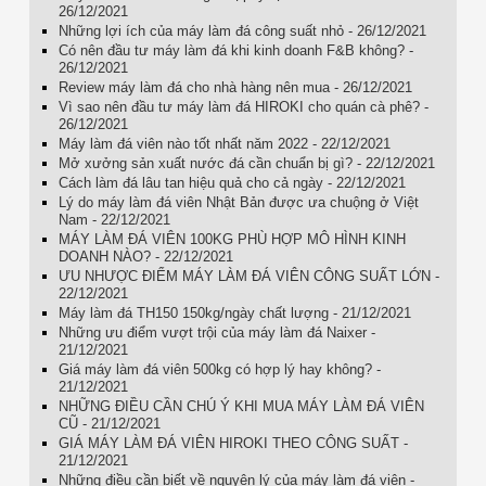
26/12/2021
Những lợi ích của máy làm đá công suất nhỏ - 26/12/2021
Có nên đầu tư máy làm đá khi kinh doanh F&B không? -
26/12/2021
Review máy làm đá cho nhà hàng nên mua - 26/12/2021
Vì sao nên đầu tư máy làm đá HIROKI cho quán cà phê? -
26/12/2021
Máy làm đá viên nào tốt nhất năm 2022 - 22/12/2021
Mở xưởng sản xuất nước đá cần chuẩn bị gì? - 22/12/2021
Cách làm đá lâu tan hiệu quả cho cả ngày - 22/12/2021
Lý do máy làm đá viên Nhật Bản được ưa chuộng ở Việt
Nam - 22/12/2021
MÁY LÀM ĐÁ VIÊN 100KG PHÙ HỢP MÔ HÌNH KINH
DOANH NÀO? - 22/12/2021
ƯU NHƯỢC ĐIỂM MÁY LÀM ĐÁ VIÊN CÔNG SUẤT LỚN -
22/12/2021
Máy làm đá TH150 150kg/ngày chất lượng - 21/12/2021
Những ưu điểm vượt trội của máy làm đá Naixer -
21/12/2021
Giá máy làm đá viên 500kg có hợp lý hay không? -
21/12/2021
NHỮNG ĐIỀU CẦN CHÚ Ý KHI MUA MÁY LÀM ĐÁ VIÊN
CŨ - 21/12/2021
GIÁ MÁY LÀM ĐÁ VIÊN HIROKI THEO CÔNG SUẤT -
21/12/2021
Những điều cần biết về nguyên lý của máy làm đá viên -