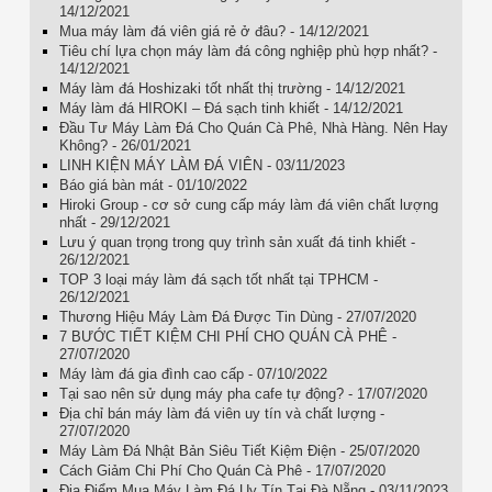
14/12/2021
Mua máy làm đá viên giá rẻ ở đâu? - 14/12/2021
Tiêu chí lựa chọn máy làm đá công nghiệp phù hợp nhất? -
14/12/2021
Máy làm đá Hoshizaki tốt nhất thị trường - 14/12/2021
Máy làm đá HIROKI – Đá sạch tinh khiết - 14/12/2021
Đầu Tư Máy Làm Đá Cho Quán Cà Phê, Nhà Hàng. Nên Hay
Không? - 26/01/2021
LINH KIỆN MÁY LÀM ĐÁ VIÊN - 03/11/2023
Báo giá bàn mát - 01/10/2022
Hiroki Group - cơ sở cung cấp máy làm đá viên chất lượng
nhất - 29/12/2021
Lưu ý quan trọng trong quy trình sản xuất đá tinh khiết -
26/12/2021
TOP 3 loại máy làm đá sạch tốt nhất tại TPHCM -
26/12/2021
Thương Hiệu Máy Làm Đá Được Tin Dùng - 27/07/2020
7 BƯỚC TIẾT KIỆM CHI PHÍ CHO QUÁN CÀ PHÊ -
27/07/2020
Máy làm đá gia đình cao cấp - 07/10/2022
Tại sao nên sử dụng máy pha cafe tự động? - 17/07/2020
Địa chỉ bán máy làm đá viên uy tín và chất lượng -
27/07/2020
Máy Làm Đá Nhật Bản Siêu Tiết Kiệm Điện - 25/07/2020
Cách Giảm Chi Phí Cho Quán Cà Phê - 17/07/2020
Địa Điểm Mua Máy Làm Đá Uy Tín Tại Đà Nẵng - 03/11/2023