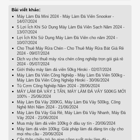
Bài viết khác:
Máy Làm Đá Mini 2024 - Máy Làm Đá Viên Snooker -
14/07/2024
5 Lợi Ích Khi Sử Dụng Máy Làm Đá Viên Sạch Năm 2024 -
13/07/2024
Lợi Ích Khi Sử Dụng Máy Làm Đá Viên cho năm 2024 -
10/07/2024
Cho Thuê Máy Rửa Chén - Cho Thuê Máy Rửa Bát Giá Rẻ
2024 - 09/07/2024
Dịch vụ cho thuê máy rửa chén công nghiệp trọn gói giá rẻ
2024 - 05/07/2024
Giới thiệu máy làm đá viên 50kg Hiroki - 02/07/2024
Máy Làm Đá Viên Công Nghiệp - Máy Làm Đá Viên 500kg -
Máy Làm Đá Viên Công Nghiệp Hiroki - 30/06/2024
Tủ Cơm Công Nghiệp Năm 2024 - 28/06/2024
MÁY LÀM ĐÁ VẢY 1 TẤN, MÁY LÀM ĐÁ VẢY 500KG MỚI
100% - 25/06/2024
Máy Làm Đá Vảy 200KG, Máy Làm Đá Vảy 500kg, Công
Nghệ Mới Năm 2024 - 21/06/2024
Máy Làm Đá Vảy Giá Rẻ, Máy Làm Đá Vảy Nhanh, Máy Đá
Vảy 2024 - 21/06/2024
Mua máy làm đá viên 100kg ở đâu uy tín - 20/06/2024
Máy làm đá viên 100kg: Giải pháp làm đá đáng tin cậy cho
mọi nhu cầu - 20/06/2024
Cẩn thận chiêu trò ăn gian công suất máy làm đá -