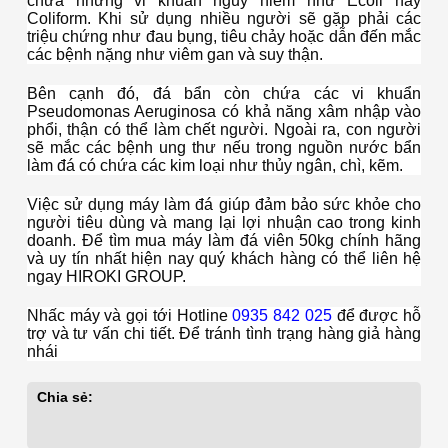
chứa những vi khuẩn nguy hiểm như Ecoli hay
Coliform. Khi sử dụng nhiều người sẽ gặp phải các
triệu chứng như đau bụng, tiêu chảy hoặc dẫn đến mắc
các bệnh nặng như viêm gan và suy thận.
Bên cạnh đó, đá bẩn còn chứa các vi khuẩn
Pseudomonas Aeruginosa có khả năng xâm nhập vào
phổi, thận có thể làm chết người. Ngoài ra, con người
sẽ mắc các bệnh ung thư nếu trong nguồn nước bẩn
làm đá có chứa các kim loại như thủy ngân, chì, kẽm.
Việc sử dụng máy làm đá giúp đảm bảo sức khỏe cho
người tiêu dùng và mang lại lợi nhuận cao trong kinh
doanh. Để tìm mua máy làm đá viên 50kg chính hãng
và uy tín nhất hiện nay quý khách hàng có thể liên hệ
ngay HIROKI GROUP.
Nhấc máy và gọi tới Hotline
0935 842 025
để được hỗ
trợ và tư vấn chi tiết. Để tránh tình trạng hàng giả hàng
nhái
Chia sẻ: