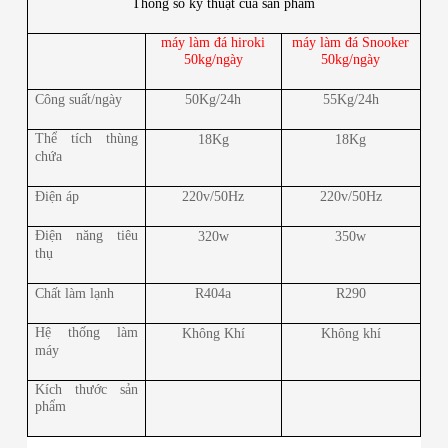
Thông số kỹ thuật của sản phẩm
máy làm đá hiroki
máy làm đá Snooker
50kg/ngày
50kg/ngày
Công suất/ngày
50Kg/24h
55Kg/24h
Thể tích thùng
18Kg
18Kg
chứa
Điện áp
220v/50Hz
220v/50Hz
Điện năng tiêu
320w
350w
thụ
Chất làm lạnh
R404a
R290
Hệ thống làm
Không Khí
Không khí
máy
Kích thước sản
phẩm