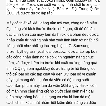
máy làm đá công suất 50kg Hiroki. Gồm có:
Máy làm đá
50kg Hiroki được sản xuất với quy trình chất lượng cao
tại các nhà máy lớn ở : Nhật Bản, Ấn Độ, Trung Quốc,
EU…và đươc được lắp ráp
Máy có thiết kê kiểu dáng tẩm mỹ cao, công nghê hiện
đại cùng với kích thước thước nhỏ gọn, rất dễ để lắp
đặt.
Linh kiện của máy làm đá hiroki đa phần đều được
nhập khẩu từ những nhà sản xuất linh kiện tốt nhất, nổi
tiếng nhất như những thương hiệu: LG, Samsung,
bitzer, bytheglass, yoshida, pesco…. được lắp ráp bởi
các công nhân lành nghề có kinh nghiệm hàng chục
năm, và được kiểm tra trước khi xuất xưởng bằng quá
trình CQ nghiêm ngặt.
Máy được trang bị hệ thống lọc
thô để loại bỏ các tạp chất và đèn UV loại bỏ vi khuẩn
gây hại mang đến nguồn đá viên có độ trong suốt
cao.
Sản phẩm máy làm đá viên 50kh/ngày Hiroki còn
có màn hình cảm ứng kết hợp với cảm biến hiện đại
giúp máy thông báo tình trạng và chu kì làm đá một
cách chính xác nhất nhằm tiết kiệm điện năng và điều