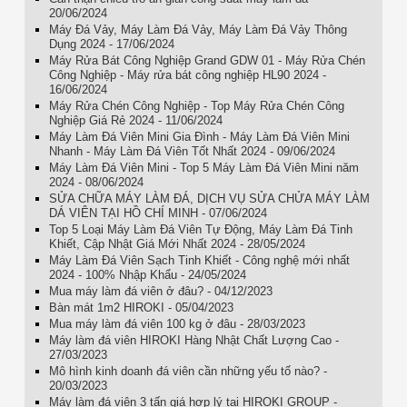
20/06/2024
Máy Đá Vảy, Máy Làm Đá Vảy, Máy Làm Đá Vảy Thông
Dụng 2024 - 17/06/2024
Máy Rửa Bát Công Nghiệp Grand GDW 01 - Máy Rửa Chén
Công Nghiệp - Máy rửa bát công nghiệp HL90 2024 -
16/06/2024
Máy Rửa Chén Công Nghiệp - Top Máy Rửa Chén Công
Nghiệp Giá Rẻ 2024 - 11/06/2024
Máy Làm Đá Viên Mini Gia Đình - Máy Làm Đá Viên Mini
Nhanh - Máy Làm Đá Viên Tốt Nhất 2024 - 09/06/2024
Máy Làm Đá Viên Mini - Top 5 Máy Làm Đá Viên Mini năm
2024 - 08/06/2024
SỬA CHỮA MÁY LÀM ĐÁ, DỊCH VỤ SỬA CHỬA MÁY LÀM
DÁ VIÊN TẠI HỒ CHÍ MINH - 07/06/2024
Top 5 Loại Máy Làm Đá Viên Tự Động, Máy Làm Đá Tinh
Khiết, Cập Nhật Giá Mới Nhất 2024 - 28/05/2024
Máy Làm Đá Viên Sạch Tinh Khiết - Công nghệ mới nhất
2024 - 100% Nhập Khẩu - 24/05/2024
Mua máy làm đá viên ở đâu? - 04/12/2023
Bàn mát 1m2 HIROKI - 05/04/2023
Mua máy làm đá viên 100 kg ở đâu - 28/03/2023
Máy làm đá viên HIROKI Hàng Nhật Chất Lượng Cao -
27/03/2023
Mô hình kinh doanh đá viên cần những yếu tố nào? -
20/03/2023
Máy làm đá viên 3 tấn giá hợp lý tại HIROKI GROUP -