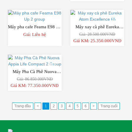
-12%
Máy pha cafe Feama E98 Up
Máy xay cà phê Eureka
Giá: Liên hệ
Giá: 28.500.000VNĐ
2 group
Atom Excellence 65
Giá KM: 25.350.000VNĐ
-11%
Máy Pha Cà Phê Nuova
Giá: 86.850.000VNĐ
Appia Life Compact 2
Giá KM: 77.350.000VNĐ
Group
Trang đầu
<
1
2
3
4
5
6
>
Trang cuối