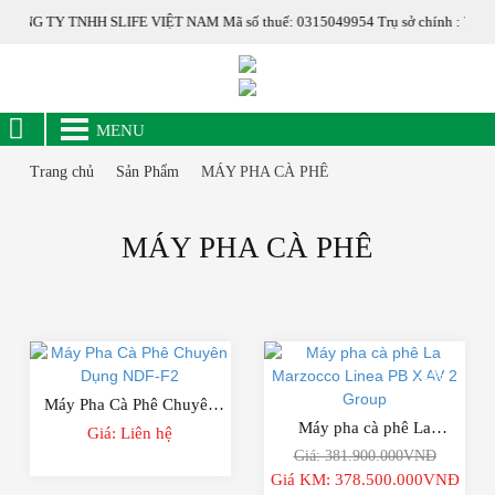
ÔNG TY TNHH SLIFE VIỆT NAM Mã số thuế: 0315049954 Trụ sở chính : 77/39/7 Đ
MENU
Trang chủ
Sản Phẩm
MÁY PHA CÀ PHÊ
MÁY PHA CÀ PHÊ
-1%
Máy Pha Cà Phê Chuyên
Máy pha cà phê La
Giá: Liên hệ
Dụng NDF-F2
Giá: 381.900.000VNĐ
Marzocco Linea PB X AV 2
Giá KM: 378.500.000VNĐ
Group