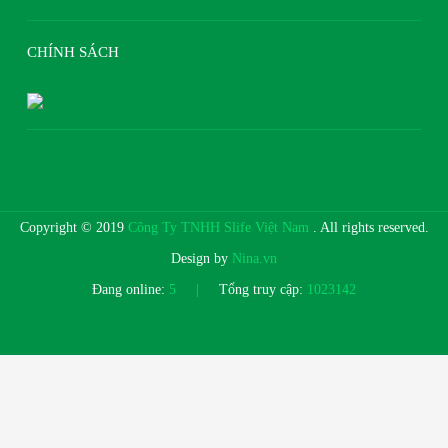
CHÍNH SÁCH
Copyright © 2019
Công Ty TNHH Slife Việt Nam
. All rights reserved.
Design by
Nina.vn
Đang online:
5
|
Tổng truy cập:
1023142