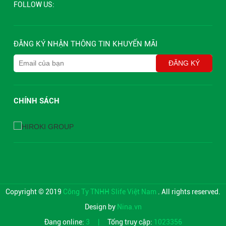
FOLLOW US:
ĐĂNG KÝ NHẬN THÔNG TIN KHUYẾN MÃI
CHÍNH SÁCH
Copyright © 2019
Công Ty TNHH Slife Việt Nam
. All rights reserved.
Design by
Nina.vn
Đang online:
3
|
Tổng truy cập:
1023356