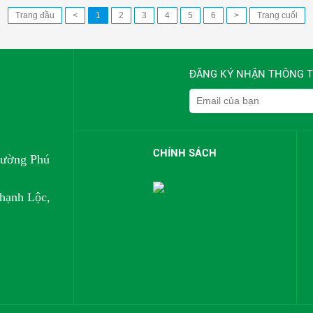
Trang đầu
<
1
2
3
4
5
6
>
Trang cuối
ĐĂNG KÝ NHẬN THÔNG T
CHÍNH SÁCH
hường Phú
hạnh Lộc,