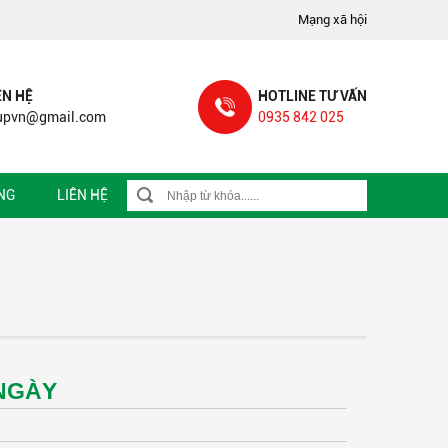
 Phường Thạnh Lộc, Q12, Tp Hồ Chí Minh Hotline : 0935 842 02
Mạng xã hội
ÊN HỆ
HOTLINE TƯ VẤN
oupvn@gmail.com
0935 842 025
NG
LIÊN HỆ
/NGÀY