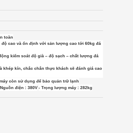
an toàn
c độ cao và ổn định với sản lượng cao tới 60kg đá
động kiểm soát độ già – độ sạch – chất lượng đá
à khép kín, chắc chắn thực khách sẽ đánh giá cao
 máy còn sử dụng để bảo quản trữ lạnh
 Nguồn điện : 380V
- Trọng lượng máy : 282kg