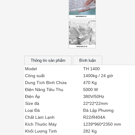
Thông tin sản phẩm
Bình luận
Model
TH 1400
Công suất
1400kg / 24 giờ
Dung Tích Bình Chứa
470 Kg
Điện Năng Tiêu Thụ
5000 W
Điện Áp
380V/50Hz
Size đá
22*22*22mm
Loại Đá
Đá Lập Phương
Chất Làm Lạnh
R22/R404A
Kích Thước Máy
1239*960*2350 mm
Khối Lượng Tịnh
282 Kg