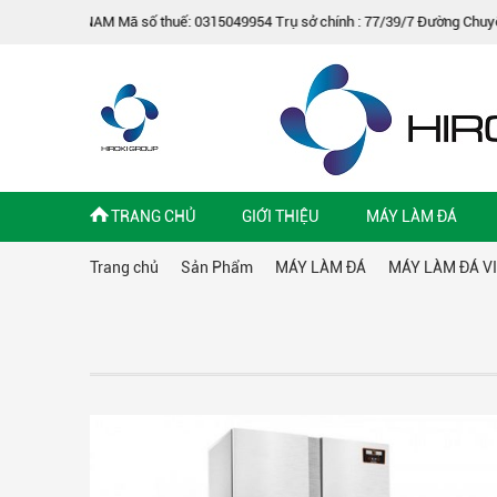
 số thuế: 0315049954 Trụ sở chính : 77/39/7 Đường Chuyên Dùng 9, Phường P
TRANG CHỦ
GIỚI THIỆU
MÁY LÀM ĐÁ
Trang chủ
Sản Phẩm
MÁY LÀM ĐÁ
MÁY LÀM ĐÁ V