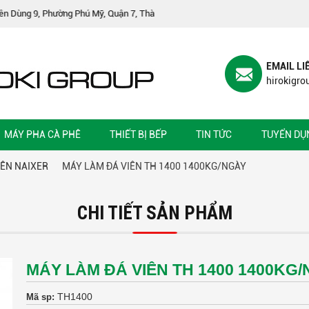
hú Mỹ, Quận 7, Thành phố Hồ Chí Minh Văn phòng đại diện : 74 Thạnh Lộc 44,
EMAIL LI
hirokigr
MÁY PHA CÀ PHÊ
THIẾT BỊ BẾP
TIN TỨC
TUYỂN DỤ
IÊN NAIXER
MÁY LÀM ĐÁ VIÊN TH 1400 1400KG/NGÀY
CHI TIẾT SẢN PHẨM
MÁY LÀM ĐÁ VIÊN TH 1400 1400KG
TH1400
Mã sp: