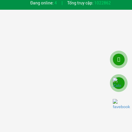
Đang online:
4
|
Tổng truy cập:
1022862